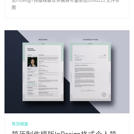
页InDesign 排版模板世界腕表年鉴杂志GSGG222 文件带
图
简历模版