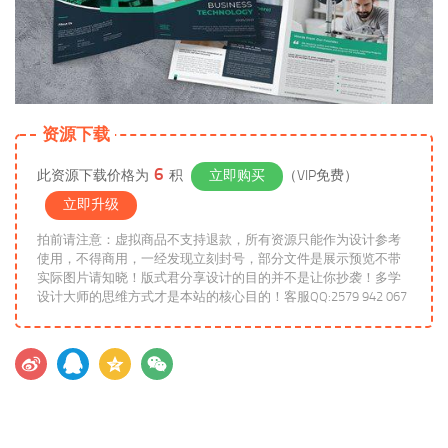
资源下载
6
此资源下载价格为
积
立即购买
（VIP免费）
立即升级
拍前请注意：虚拟商品不支持退款，所有资源只能作为设计参考
使用，不得商用，一经发现立刻封号，部分文件是展示预览不带
实际图片请知晓！版式君分享设计的目的并不是让你抄袭！多学
设计大师的思维方式才是本站的核心目的！客服QQ:2579 942 067