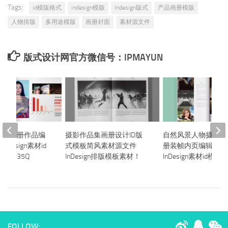
Tags:
id模版格式
indesign模版
Indesign版式
产品画册模版
人物排版
多用途模版
画册封面
素材源文件
版式设计网官方微信号：IPMAYUN
宣传画册作品编
摄影作品集画册设计ID版
自然风景人物摄影杂
design素材id
式模板简风素材源文件
册装帧内页编辑排版
1D-235Q
InDesign排版模板素材！
InDesign素材id模
FOLLOW: