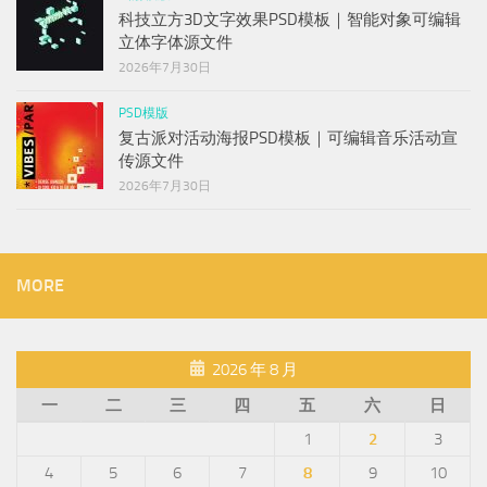
科技立方3D文字效果PSD模板｜智能对象可编辑
立体字体源文件
2026年7月30日
PSD模版
复古派对活动海报PSD模板｜可编辑音乐活动宣
传源文件
2026年7月30日
MORE
2026 年 8 月
一
二
三
四
五
六
日
1
2
3
4
5
6
7
8
9
10