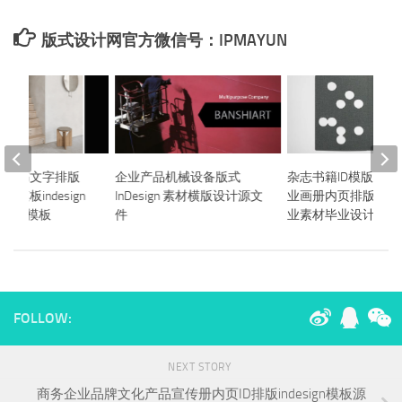
版式设计网官方微信号：IPMAYUN
计划书文字排版
企业产品机械设备版式
杂志书籍ID模版作品
模板indesign
InDesign 素材横版设计源文
业画册内页排版Indes
式设计模板
件
业素材毕业设计
FOLLOW:
NEXT STORY
商务企业品牌文化产品宣传册内页ID排版indesign模板源