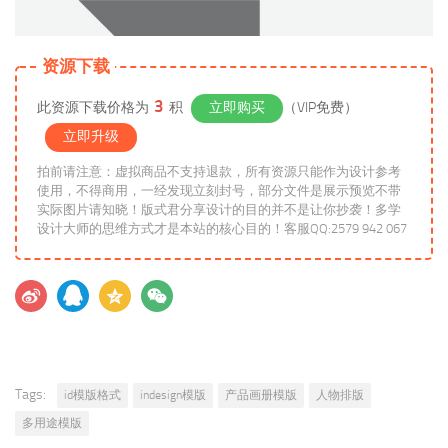
资源下载
3
此资源下载价格为
积
立即购买
（VIP免费）
立即升级
拍前请注意：虚拟商品不支持退款，所有资源只能作为设计参考
使用，不得商用，一经发现立刻封号，部分文件是展示预览不带
实际图片请知晓！版式君分享设计的目的并不是让你抄袭！多学
设计大师的思维方式才是本站的核心目的！客服QQ:2579 942 067
Tags:
id模版格式
indesign模版
产品画册模版
人物排版
多用途模版