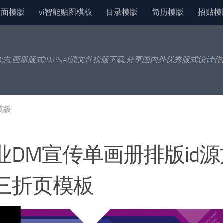
封面模版
vi智能贴图模板
目录模版
简历模版
招贴模
杂志,画册版式ID,PS,AI源文件模版下载,分享国内外优秀版式设计
模版
业DM宣传单画册排版id
三折页模板