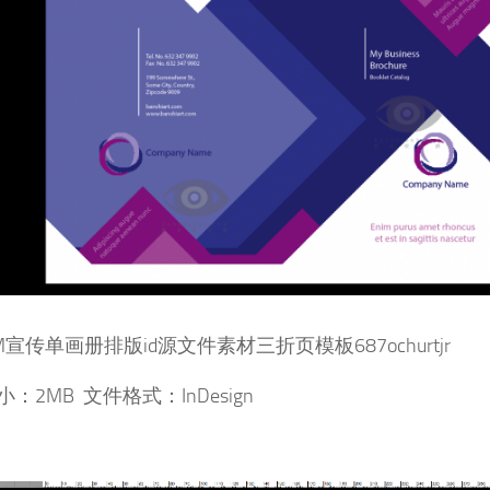
宣传单画册排版id源文件素材三折页模板687ochurtjr
：2MB 文件格式：InDesign