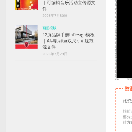
｜可编辑音乐活动宣传源文
件
2026年7月30日
画册模版
12页品牌手册InDesign模板
｜A4与Letter双尺寸VI规范
源文件
2026年7月29日
资
此资
拍前
部分