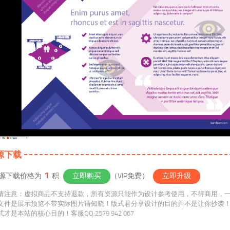
源下载
1
源下载价格为
积
立即购买
（VIP免费）
立即升级
请注意：虚拟商品不支持退款，所有资源只能作为设计参考使用，不得商用，
文件是展示预览不带实际图片请知晓！版式君分享设计的目的并不是让你抄袭
维方式才是本站的核心目的！客服QQ:2579 942 067