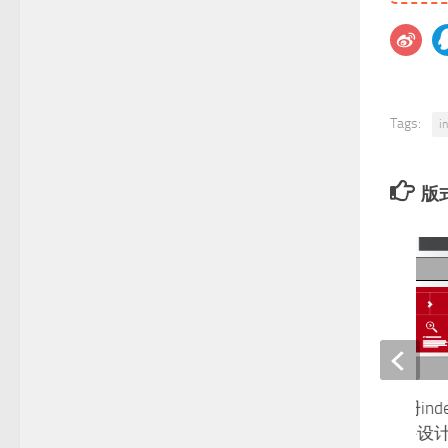
Tags:
i
版
折页模版企业宣传册inde
面设计id格式源文件设