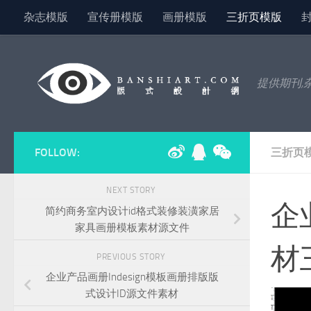
杂志模版
宣传册模版
画册模版
三折页模版
Skip to content
提供期刊,
FOLLOW:
三折页
NEXT STORY
企
简约商务室内设计id格式装修装潢家居
家具画册模板素材源文件
材
PREVIOUS STORY
企业产品画册Indesign模板画册排版版
式设计ID源文件素材