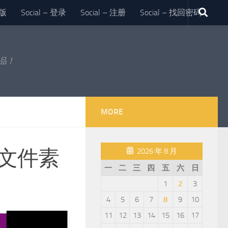
版
Social – 登录
Social – 注册
Social – 找回密码
作品！
MORE
源文件素
2026 年 8 月
一
二
三
四
五
六
日
1
2
3
4
5
6
7
8
9
10
11
12
13
14
15
16
17