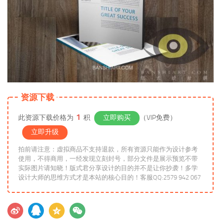
资源下载
1
此资源下载价格为
积
立即购买
（VIP免费）
立即升级
拍前请注意：虚拟商品不支持退款，所有资源只能作为设计参考
使用，不得商用，一经发现立刻封号，部分文件是展示预览不带
实际图片请知晓！版式君分享设计的目的并不是让你抄袭！多学
设计大师的思维方式才是本站的核心目的！客服QQ:2579 942 067