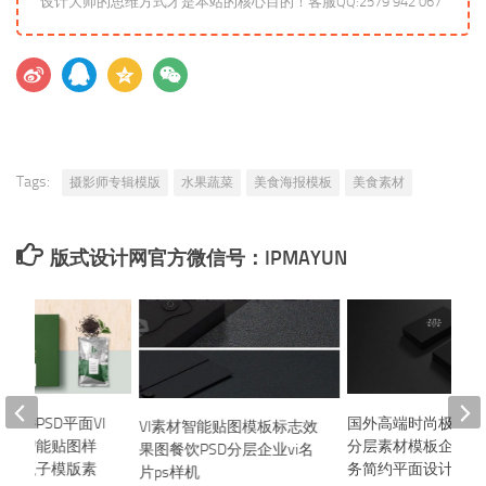
设计大师的思维方式才是本站的核心目的！客服QQ:2579 942 067
Tags:
摄影师专辑模版
水果蔬菜
美食海报模板
美食素材
版式设计网官方微信号：IPMAYUN
文件PSD平面VI
国外高端时尚极简名片
VI素材智能贴图模板标志效
纸袋智能贴图样
分层素材模板企业艺
果图餐饮PSD分层企业vi名
装盒瓶子模版素
务简约平面设计
片ps样机