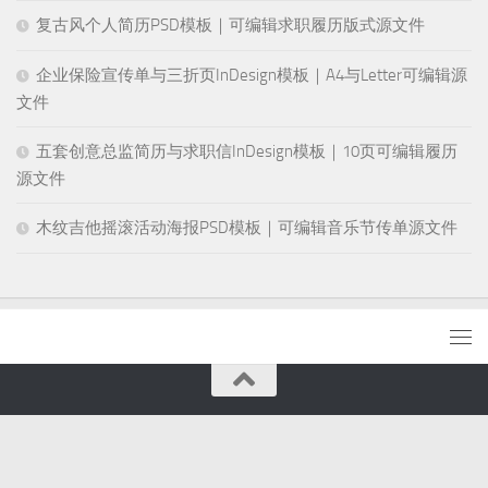
复古风个人简历PSD模板｜可编辑求职履历版式源文件
企业保险宣传单与三折页InDesign模板｜A4与Letter可编辑源
文件
五套创意总监简历与求职信InDesign模板｜10页可编辑履历
源文件
木纹吉他摇滚活动海报PSD模板｜可编辑音乐节传单源文件