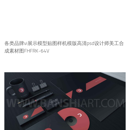
各类品牌vi展示模型贴图样机模版高清psd设计师美工合
成素材图FHFRK-64V