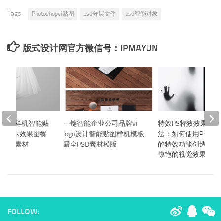
Tags:
Photoshopvi贴图
psd分层文件
psd智能对象
版式设计网官方微信号：IPMAYUN
i模板样机智能贴
一键智能企业公司品牌vi
特效PS特效效果的
标志展示效果图餐
logo设计智能贴图样机模板
法：如何使用Photos
层企业素材
最全PSD素材模版
的特效功能创造出炫
惊艳的视觉效果？
FOLLOW: