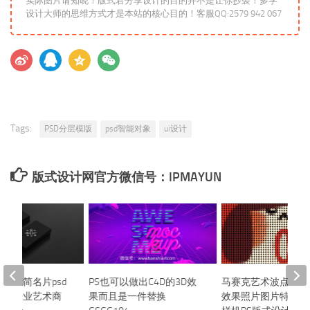
实际图片请知晓！版式君分享设计的目的并不是让你抄袭！多学
设计大师的思维方式才是本站的核心目的！客服QQ:2579 942 067
Tags:
PSD分层模版
psd智能对象
ui设计
版式设计网官方微信号：IPMAYUN
尚极简名片psd
PS也可以做出C4D的3D效
马赛克艺术波点圆点
模板企业艺术商
果而且是一件替换
效果照片图片特效生成