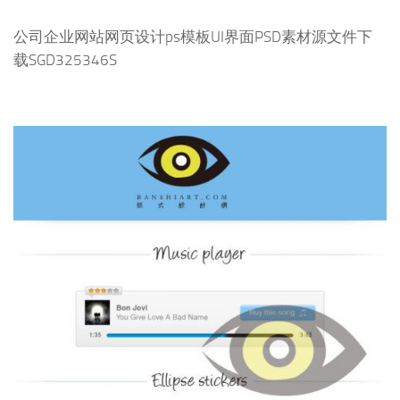
公司企业网站网页设计ps模板UI界面PSD素材源文件下
载SGD325346S