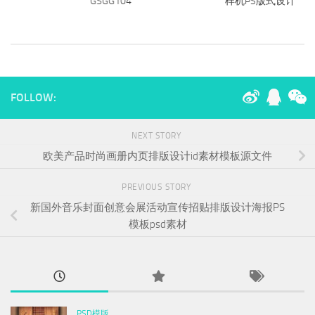
面设计
GSGG104
样机PS版式设计素
FOLLOW:
NEXT STORY
欧美产品时尚画册内页排版设计id素材模板源文件
PREVIOUS STORY
新国外音乐封面创意会展活动宣传招贴排版设计海报PS
模板psd素材
PSD模版