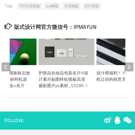
Tags:
PSD分层模版
psd模版
分层模版
名片模版
版式设计网官方微信号：IPMAYUN
能贴图模板标志效
护肤品化妆品包装名片VI设
设计师福利！792个
展示素材样机源
计展示贴图样机模板高清
机让你的创意无限扩
分层企业vi名片
摄影图片ps素材_GSG90-1
FOLLOW: