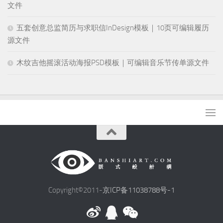
文件
五套创意总监简历与求职信InDesign模板｜10页可编辑履历
源文件
木纹吉他摇滚活动海报PSD模板｜可编辑音乐节传单源文件
Copyright©2011-
京ICP备11038788号-1