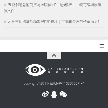
五套创意总监简历与求职信InDesign模板｜10页可编辑履历
源文件
木纹吉他摇滚活动海报PSD模板｜可编辑音乐节传单源文件
Copyright©2011-
京ICP备11038788号-1