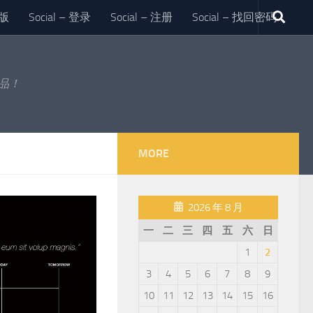
版
Social – 登录
Social – 注册
Social – 找回密码
作品！
MORE
2026 年 8 月
一
二
三
四
五
六
日
1
2
3
4
5
6
7
8
9
10
11
12
13
14
15
16