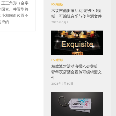
，正三角形（金字
PSD模版
定因素。并置型将
木纹吉他摇滚活动海报PSD模
大小相同而位置不
板｜可编辑音乐节传单源文件
的...
2026年8月2日
PSD模版
精致派对活动海报PSD模板｜
奢华夜店酒会宣传可编辑源文
件
2026年7月30日