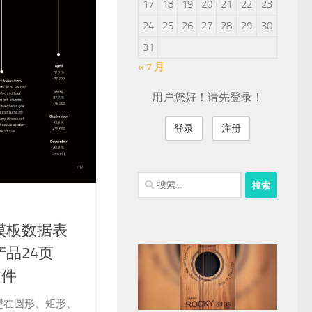
17
18
19
20
21
22
23
24
25
26
27
28
29
30
31
« 7 月
用户您好！请先登录！
登录
注册
搜
索：
模板数据表
品24页
文件
型在圆形、矩形、