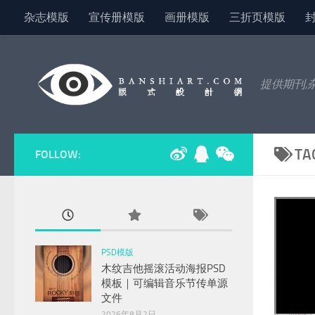
杂志模版
宣传册模版
画册模版
三折页模版
Skip to content
提供期刊,
TA
FOLLOW:
PSD模版
木纹吉他摇滚活动海报PSD
模板｜可编辑音乐节传单源
文件
2026年8月2日