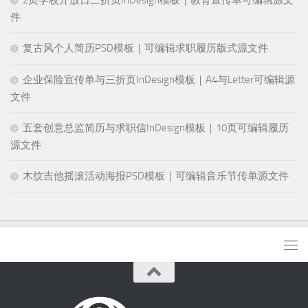
2页学校开放日三折页InDesign模板｜教育宣传单可编辑源文
件
复古风个人简历PSD模板｜可编辑求职履历版式源文件
企业保险宣传单与三折页InDesign模板｜A4与Letter可编辑源
文件
五套创意总监简历与求职信InDesign模板｜10页可编辑履历
源文件
木纹吉他摇滚活动海报PSD模板｜可编辑音乐节传单源文件