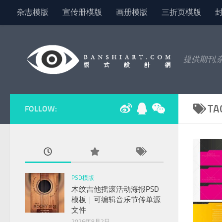
杂志模版
宣传册模版
画册模版
三折页模版
Skip to content
提供期刊,
TA
FOLLOW:
PSD模版
木纹吉他摇滚活动海报PSD
模板｜可编辑音乐节传单源
文件
2026年8月2日