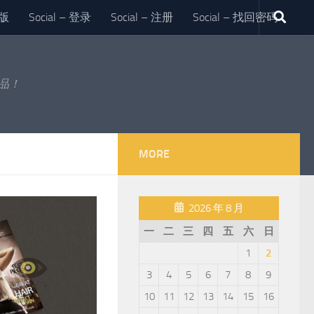
版
Social – 登录
Social – 注册
Social – 找回密码
作品！
MORE
2026 年 8 月
一
二
三
四
五
六
日
1
2
3
4
5
6
7
8
9
10
11
12
13
14
15
16