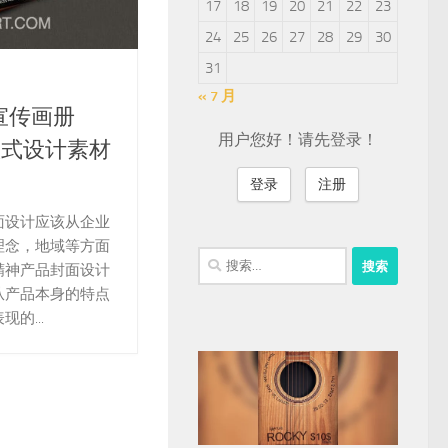
17
18
19
20
21
22
23
24
25
26
27
28
29
30
31
« 7 月
宣传画册
用户您好！请先登录！
面版式设计素材
登录
注册
面设计应该从企业
理念，地域等方面
搜
精神产品封面设计
索：
从产品本身的特点
的...