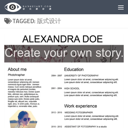
Skip to content
TAGGED:
版式设计