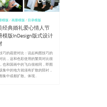
册模版
/
画册模版
/
目录模版
美经典婚礼爱心情人节
模版InDesign版式设计
材
技巧的疏密对比：说起构图技巧的
对比，这和色彩使用的繁简对比很
，也和国画中的飞白很相同，即图
该集中的地方就须有扩散的陪衬，
都集中或都扩散。体现...