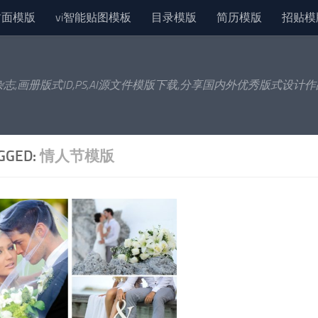
封面模版
vi智能贴图模板
目录模版
简历模版
招贴模
杂志,画册版式ID,PS,AI源文件模版下载,分享国内外优秀版式设计
GGED:
情人节模版