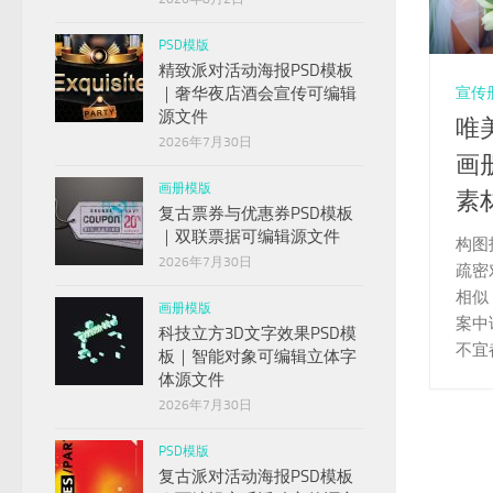
PSD模版
精致派对活动海报PSD模板
｜奢华夜店酒会宣传可编辑
宣传
源文件
唯
2026年7月30日
画册
画册模版
素
复古票券与优惠券PSD模板
｜双联票据可编辑源文件
构图
2026年7月30日
疏密
相似
画册模版
案中
科技立方3D文字效果PSD模
不宜
板｜智能对象可编辑立体字
体源文件
2026年7月30日
PSD模版
复古派对活动海报PSD模板