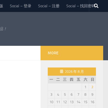
版
Social – 登录
Social – 注册
Social – 找回密码
作品！
MORE
2026 年 8 月
一
二
三
四
五
六
日
1
2
3
4
5
6
7
8
9
10
11
12
13
14
15
16