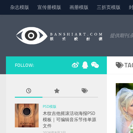
杂志模版
宣传册模版
画册模版
三折页模版
Skip to content
提供期刊,
TA
FOLLOW:
PSD模版
木纹吉他摇滚活动海报PSD
模板｜可编辑音乐节传单源
文件
2026年8月2日