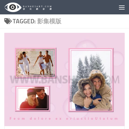
Skip to content
TAGGED:
影集模版