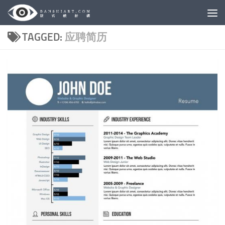
Skip to content
TAGGED:
应聘简历