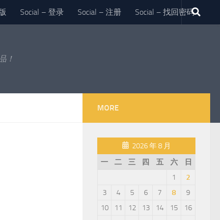
版
Social – 登录
Social – 注册
Social – 找回密码
作品！
MORE
2026 年 8 月
一
二
三
四
五
六
日
1
2
3
4
5
6
7
8
9
10
11
12
13
14
15
16