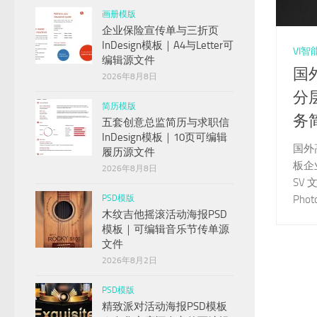
画册模版
企业保险宣传单与三折页
InDesign模板｜A4与Letter可
VI
编辑源文件
国
2026年8月8日
分
简历模版
务
五套创意总监简历与求职信
InDesign模板｜10页可编辑
国外
履历源文件
板企
2026年8月8日
SV
PSD模版
Phot
木纹吉他摇滚活动海报PSD
模板｜可编辑音乐节传单源
文件
2026年8月2日
PSD模版
精致派对活动海报PSD模板