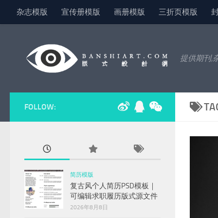
杂志模版
宣传册模版
画册模版
三折页模版
Skip to content
提供期刊,
TA
FOLLOW:
简历模版
复古风个人简历PSD模板｜
可编辑求职履历版式源文件
2026年8月8日