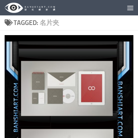
Skip to content
TAGGED:
名片夹