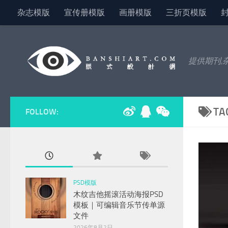
杂志模版
宣传册模版
画册模版
三折页模版
Skip to content
提供期刊,
TA
FOLLOW:
PSD模版
木纹吉他摇滚活动海报PSD
模板｜可编辑音乐节传单源
文件
2026年8月2日