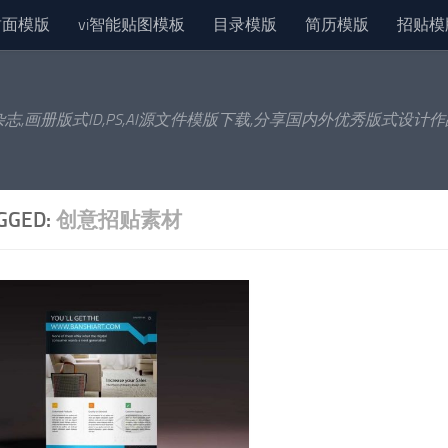
封面模版
vi智能贴图模板
目录模版
简历模版
招贴模
杂志,画册版式ID,PS,AI源文件模版下载,分享国内外优秀版式设计
GGED:
创意招贴素材