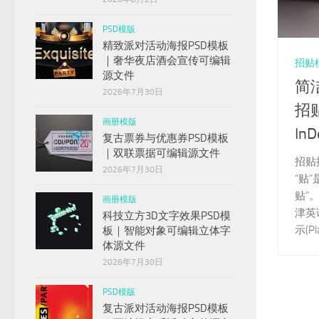
PSD模版
精致派对活动海报PSD模板
｜奢华夜店酒会宣传可编辑
招贴
源文件
简
2026年7月30日
招
画册模版
In
复古票券与优惠券PSD模板
｜双联票据可编辑源文件
招贴
2026年7月30日
“贴
贴”
画册模版
津英
科技立方3D文字效果PSD模
示(Pla
板｜智能对象可编辑立体字
体源文件
2026年7月30日
PSD模版
复古派对活动海报PSD模板