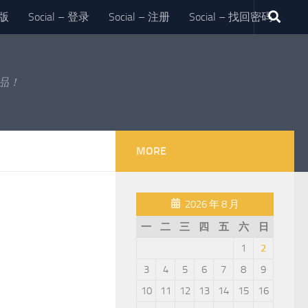
版
Social – 登录
Social – 注册
Social – 找回密码
作品！
MORE
2026 年 8 月
一
二
三
四
五
六
日
1
2
3
4
5
6
7
8
9
10
11
12
13
14
15
16