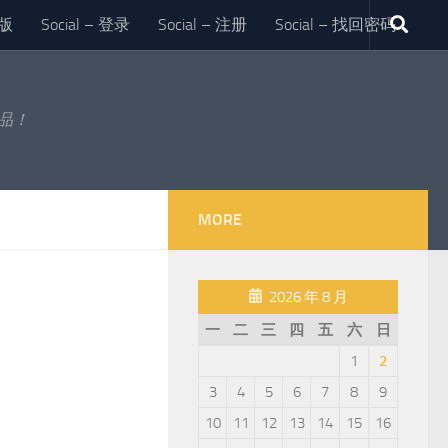
版
Social – 登录
Social – 注册
Social – 找回密码
作品！
MORE
2026 年 8 月
一
二
三
四
五
六
日
1
2
3
4
5
6
7
8
9
10
11
12
13
14
15
16