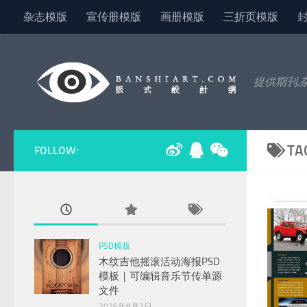
杂志模版
宣传册模版
画册模版
三折页模版
Skip to content
提供期刊,
TA
FOLLOW:
PSD模版
木纹吉他摇滚活动海报PSD
模板｜可编辑音乐节传单源
文件
2026年8月2日