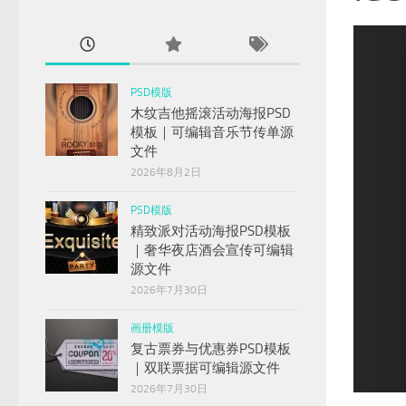
ext
PSD模版
木纹吉他摇滚活动海报PSD
模板｜可编辑音乐节传单源
文件
2026年8月2日
PSD模版
精致派对活动海报PSD模板
｜奢华夜店酒会宣传可编辑
源文件
2026年7月30日
画册模版
复古票券与优惠券PSD模板
｜双联票据可编辑源文件
1
2
3
4
5
6
7
2026年7月30日