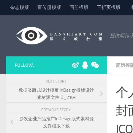
杂志模版
宣传册模版
画册模版
三折页模版
Skip to content
提供期刊,
FOLLOW:
简历模
NEXT STORY
个人
数据类版式设计模版 InDesign排版设计
素材源文件ID_210x
封
PREVIOUS STORY
沙发企业产品推广InDesign版式素材源
IC
文件模版下载