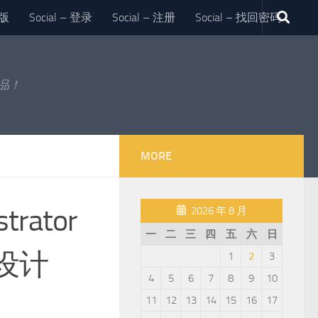
版
Social – 登录
Social – 注册
Social – 找回密码
作品！
MORE
ator
2026 年 8 月
一
二
三
四
五
六
日
设计
1
2
3
4
5
6
7
8
9
10
11
12
13
14
15
16
17