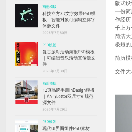
版式设
画册模版
一份简
科技立方3D文字效果PSD模
作经历
板｜智能对象可编辑立体字
体源文件
千上万
2026年7月30日
简洁大
极短的
PSD模版
复古派对活动海报PSD模板
简历模板
｜可编辑音乐活动宣传源文
件
文件大小：
2026年7月30日
画册模版
12页品牌手册InDesign模板
｜A4与Letter双尺寸VI规范
源文件
2026年7月29日
PSD模版
现代UI界面组件PSD素材｜