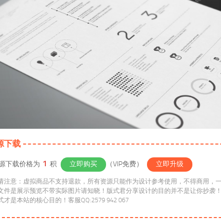
源下载
1
源下载价格为
积
立即购买
（VIP免费）
立即升级
请注意：虚拟商品不支持退款，所有资源只能作为设计参考使用，不得商用，
文件是展示预览不带实际图片请知晓！版式君分享设计的目的并不是让你抄袭
维方式才是本站的核心目的！客服QQ:2579 942 067