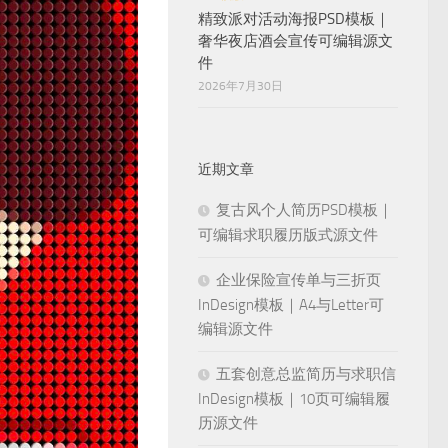
精致派对活动海报PSD模板｜
奢华夜店酒会宣传可编辑源文
件
2026年7月30日
近期文章
复古风个人简历PSD模板｜
可编辑求职履历版式源文件
企业保险宣传单与三折页
InDesign模板｜A4与Letter可
编辑源文件
五套创意总监简历与求职信
InDesign模板｜10页可编辑履
历源文件