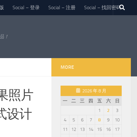
版
Social – 登录
Social – 注册
Social – 找回密码
作品！
MORE
果照片
2026 年 8 月
一
二
三
四
五
六
日
式设计
1
2
3
4
5
6
7
8
9
10
11
12
13
14
15
16
17