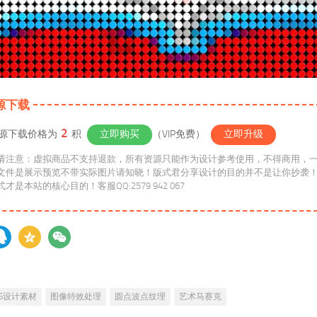
源下载
2
源下载价格为
积
立即购买
（VIP免费）
立即升级
请注意：虚拟商品不支持退款，所有资源只能作为设计参考使用，不得商用，
文件是展示预览不带实际图片请知晓！版式君分享设计的目的并不是让你抄袭
维方式才是本站的核心目的！客服QQ:2579 942 067
PS设计素材
图像特效处理
圆点波点纹理
艺术马赛克