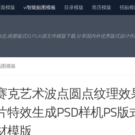
封面模版
vi智能贴图模板
目录模版
简历模版
招贴模
杂志,画册版式ID,PS,AI源文件模版下载,分享国内外优秀版式设计
贴图模板
赛克艺术波点圆点纹理效
片特效生成PSD样机PS版
材模版