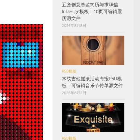
五套创意总监简历与求职信
InDesign模板｜10页可编辑履
历源文件
2026年8月8日
PSD模版
木纹吉他摇滚活动海报PSD模
板｜可编辑音乐节传单源文件
2026年8月2日
PSD模版