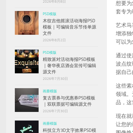
2026年8月8日
想要为
套专为
PSD模版
木纹吉他摇滚活动海报PSD
艺术马
模板｜可编辑音乐节传单源
增添独
文件
2026年8月2日
可以为
PSD模版
通过使
精致派对活动海报PSD模板
波点纹
｜奢华夜店酒会宣传可编辑
据自己
源文件
2026年7月30日
这些素
画册模版
领域。
复古票券与优惠券PSD模板
品，这
｜双联票据可编辑源文件
2026年7月30日
现在就
让您的
画册模版
科技立方3D文字效果PSD模
图像焕