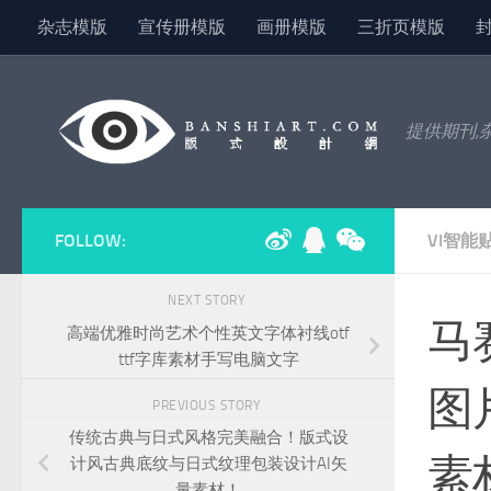
杂志模版
宣传册模版
画册模版
三折页模版
Skip to content
提供期刊,
FOLLOW:
VI智能
NEXT STORY
马
高端优雅时尚艺术个性英文字体衬线otf
ttf字库素材手写电脑文字
图
PREVIOUS STORY
传统古典与日式风格完美融合！版式设
素
计风古典底纹与日式纹理包装设计AI矢
量素材！