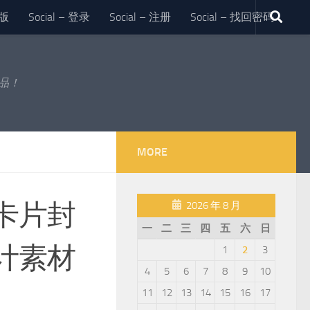
版
Social – 登录
Social – 注册
Social – 找回密码
作品！
MORE
卡片封
2026 年 8 月
一
二
三
四
五
六
日
计素材
1
2
3
4
5
6
7
8
9
10
11
12
13
14
15
16
17