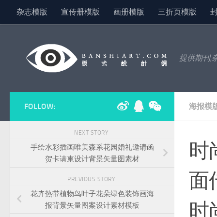
杂志模版
宣传册模版
画册模版
三折页模版
Skip to content
提供期刊,
FOLLOW:
海报模
NEXT STORY
时
手绘水彩插画唯美森系花园婚礼邀请函
贺卡请柬设计背景矢量图素材
面
PREVIOUS STORY
花卉热带植物鸟叶子花朵绿色装饰画海
时
报背景矢量图案设计素材模板