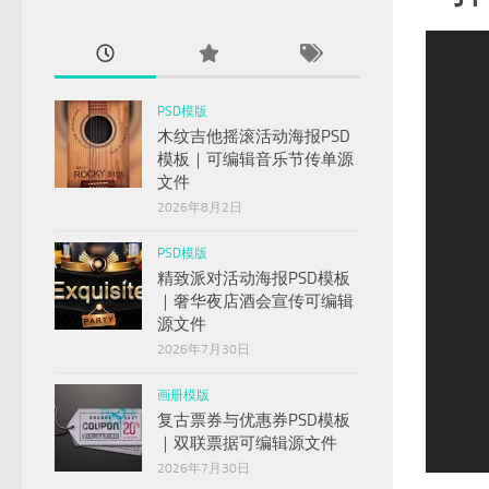
ext
PSD模版
木纹吉他摇滚活动海报PSD
模板｜可编辑音乐节传单源
文件
2026年8月2日
PSD模版
精致派对活动海报PSD模板
｜奢华夜店酒会宣传可编辑
源文件
2026年7月30日
画册模版
复古票券与优惠券PSD模板
｜双联票据可编辑源文件
1
2
3
4
5
6
7
2026年7月30日