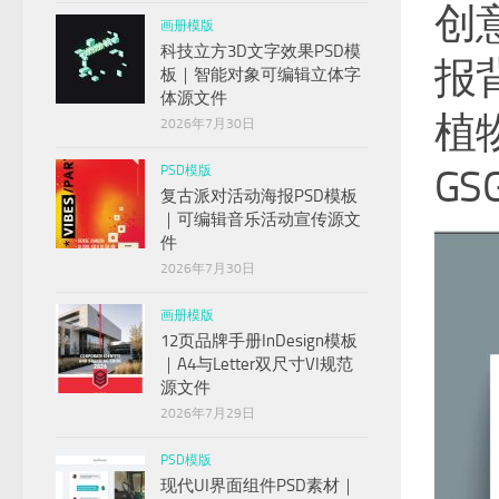
创
画册模版
科技立方3D文字效果PSD模
报
板｜智能对象可编辑立体字
体源文件
植
2026年7月30日
GS
PSD模版
复古派对活动海报PSD模板
｜可编辑音乐活动宣传源文
件
2026年7月30日
画册模版
12页品牌手册InDesign模板
｜A4与Letter双尺寸VI规范
源文件
2026年7月29日
PSD模版
现代UI界面组件PSD素材｜