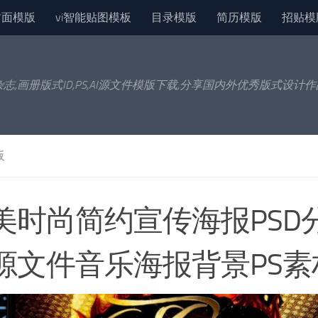
封面模版
vi智能贴图模板
目录模版
简历模版
招贴模
杂志,画册版式ID,PS,AI源文件模版下载,分享国内外优秀版式设计
版
美时尚简约宣传海报PSD
源文件音乐海报背景PS素