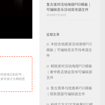
复古派对活动海报PSD模板｜
可编辑音乐活动宣传源文件
2026年7月30日
近期文章
木纹吉他摇滚活动海报PSD
模板｜可编辑音乐节传单源文
件
精致派对活动海报PSD模板
｜奢华夜店酒会宣传可编辑源
一经发现立刻封号，
文件
！多学设计大师的思
复古票券与优惠券PSD模板
｜双联票据可编辑源文件
科技立方3D文字效果PSD模