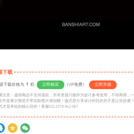
源下载
1
源下载价格为
积
立即购买
（VIP免费）
立即升级
请注意：虚拟商品不支持退款，所有资源只能作为设计参考使用，不得商用，
文件是展示预览不带实际图片请知晓！版式君分享设计的目的并不是让你抄袭
维方式才是本站的核心目的！客服QQ:2579 942 067