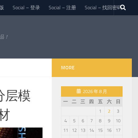
版
Social – 登录
Social – 注册
Social – 找回密码
作品！
MORE
分层模
2026 年 8 月
一
二
三
四
五
六
日
材
1
2
3
4
5
6
7
8
9
10
11
12
13
14
15
16
17