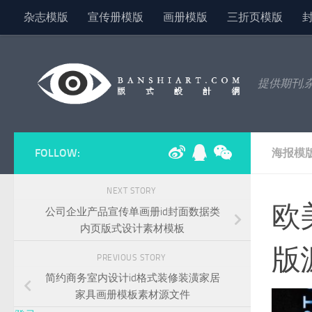
杂志模版
宣传册模版
画册模版
三折页模版
Skip to content
提供期刊,
FOLLOW:
海报模
NEXT STORY
欧
公司企业产品宣传单画册id封面数据类
内页版式设计素材模板
版
PREVIOUS STORY
简约商务室内设计id格式装修装潢家居
家具画册模板素材源文件