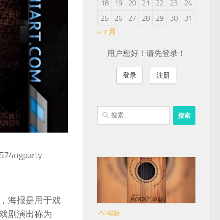
18
19
20
21
22
23
24
25
26
27
28
29
30
31
« 7 月
用户您好！请先登录！
登录
注册
搜
索：
gparty
，海报是用于戏
戏剧演出称为
PSD模版