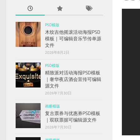
ext
PSD模版
木纹吉他摇滚活动海报PSD
模板｜可编辑音乐节传单源
文件
2026年8月2日
PSD模版
精致派对活动海报PSD模板
｜奢华夜店酒会宣传可编辑
源文件
2026年7月30日
画册模版
复古票券与优惠券PSD模板
｜双联票据可编辑源文件
2026年7月30日
1
2
3
4
5
6
7
8
9
10
11
12
13
14
15
16
17
18
19