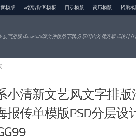
封面模版
vi智能贴图模板
目录模版
简历模版
招贴模
杂志,画册版式ID,PS,AI源文件模版下载,分享国内外优秀版式设计
版
系小清新文艺风文字排版
海报传单模版PSD分层设
GG99