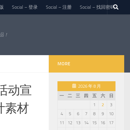
版
Social – 登录
Social – 注册
Social – 找回密码
作品！
MORE
活动宣
2026 年 8 月
一
二
三
四
五
六
日
计素材
1
2
3
4
5
6
7
8
9
10
11
12
13
14
15
16
17