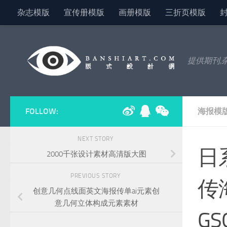
杂志模版
宣传册模版
画册模版
三折页模版
Skip to content
提供期刊,
FOLLOW:
海报模
NEXT STORY
日
2000千张设计素材高清版大图
PREVIOUS STORY
传
创意几何点线面英文海报传单ai元素创
意几何立体构成元素素材
GS