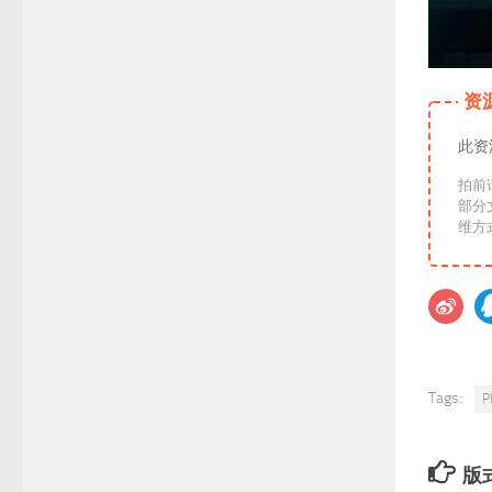
资
此资
拍前
部分
Tags:
P
版