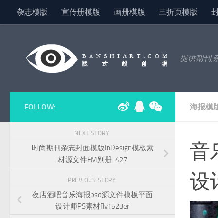
杂志模版
宣传册模版
画册模版
三折页模版
Skip to content
提供期刊,
FOLLOW:
海报模
NEXT STORY
音
时尚期刊杂志封面模版InDesign模板素
材源文件FM别册-427
设
PREVIOUS STORY
夜店酒吧音乐海报psd源文件模板平面
设计师PS素材fly1523er