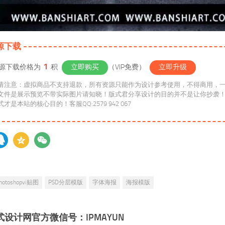
源下载
1
源下载价格为
积
立即购买
（VIP免费）
立即升级
请注意：虚拟商品不支持退款，所有资源只能作为设计参考使用，不得商用，
文件是展示预览不带实际图片请知晓！版式君分享设计的目的并不是让你抄袭
维方式才是本站的核心目的！客服QQ:2579 942 067
hotoshopvi贴图
PSD分层模版
字体海报
海报模版
式设计网官方微信号：IPMAYUN