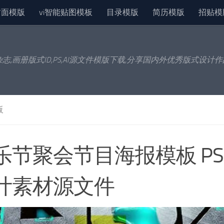
封面模版
vi智能贴图模板
目录模版
简历模版
招贴模
杂志,画册版式ID,PS,AI源文件模版下载,分享国内外优秀版式设计
版
乐节聚会节目海报模板 PS
计素材源文件