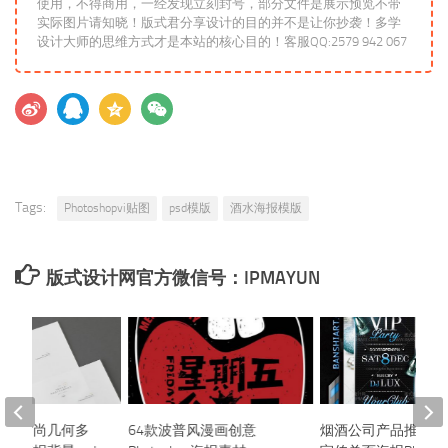
使用，不得商用，一经发现立刻封号，部分文件是展示预览不带
实际图片请知晓！版式君分享设计的目的并不是让你抄袭！多学
设计大师的思维方式才是本站的核心目的！客服QQ:2579 942 067
Tags:
Photoshopvi贴图
psd模版
酒水海报模版
版式设计网官方微信号：IPMAYUN
创意时尚几何多
64款波普风漫画创意
烟酒公司产品推广模版