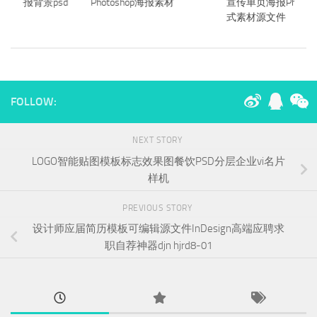
案海报背景psd
Photoshop海报素材
宣传单页海报Photos
材
式素材源文件
FOLLOW:
NEXT STORY
LOGO智能贴图模板标志效果图餐饮PSD分层企业vi名片
样机
PREVIOUS STORY
设计师应届简历模板可编辑源文件InDesign高端应聘求
职自荐神器djn hjrd8-01