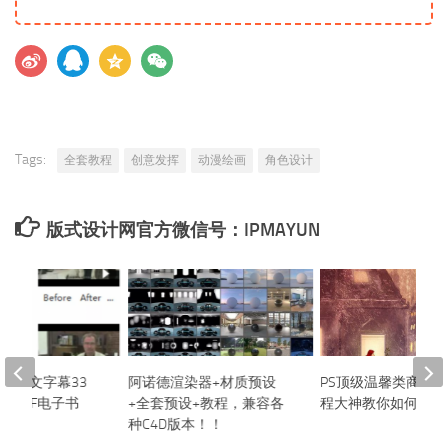
Tags:
全套教程
创意发挥
动漫绘画
角色设计
版式设计网官方微信号：IPMAYUN
fter 中文字幕33
阿诺德渲染器+材质预设
PS顶级温馨类商业
+PDF电子书
+全套预设+教程，兼容各
程大神教你如何构思
种C4D版本！！