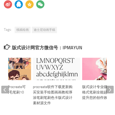
Tags:
线稿绘画
迪士尼动画手稿
版式设计网官方微信号：IPMAYUN
张Procreate可
procreate软件下载更新购
版式设计专业级Brush
12款毛笔刷10
买安装手绘图画画教程厚
格式笔刷全能起稿笔刷
涂笔刷笔刷色卡版式设计
提升您的创作效率！
素材源文件