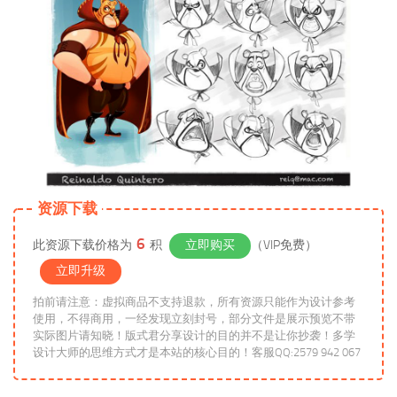
资源下载
6
此资源下载价格为
积
立即购买
（VIP免费）
立即升级
拍前请注意：虚拟商品不支持退款，所有资源只能作为设计参考
使用，不得商用，一经发现立刻封号，部分文件是展示预览不带
实际图片请知晓！版式君分享设计的目的并不是让你抄袭！多学
设计大师的思维方式才是本站的核心目的！客服QQ:2579 942 067