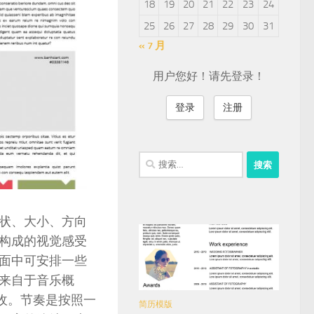
18
19
20
21
22
23
24
25
26
27
28
29
30
31
« 7 月
用户您好！请先登录！
登录
注册
搜
索：
状、大小、方向
构成的视觉感受
面中可安排一些
来自于音乐概
收。节奏是按照一
简历模版