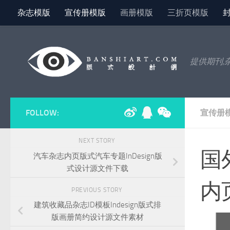
杂志模版
宣传册模版
画册模版
三折页模版
Skip to content
提供期刊,
FOLLOW:
宣传册
NEXT STORY
国
汽车杂志内页版式汽车专题InDesign版
式设计源文件下载
内
PREVIOUS STORY
建筑收藏品杂志ID模板Indesign版式排
版画册简约设计源文件素材