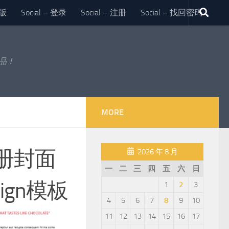
版
Social – 登录
Social – 注册
Social – 找回密码
作品！
MORE
册封面
2026 年 8 月
一
二
三
四
五
六
日
ign模板
1
2
3
4
5
6
7
8
9
10
11
12
13
14
15
16
17