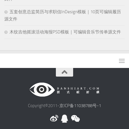
五套创意总监简历与求职信InDesign模板｜10页可编辑履历
源文件
木纹吉他摇滚活动海报PSD模板｜可编辑音乐节传单源文件
Copyright©2011-
京ICP备11038788号-1