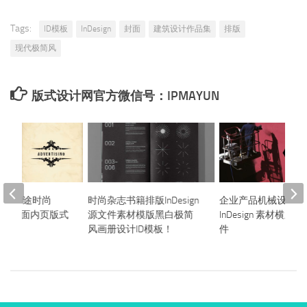
Tags:
ID模板
InDesign
封面
建筑设计作品集
排版
现代极简风
版式设计网官方微信号：IPMAYUN
等多用途时尚
时尚杂志书籍排版InDesign
企业产品机械设备版
gn模版 封面内页版式
源文件素材模版黑白极简
InDesign 素材横版
风画册设计ID模板！
件