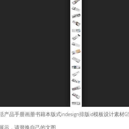
活产品手册画册书籍本版式indesign排版
id
模板
设计素材
G
展示，请替换自己的文图