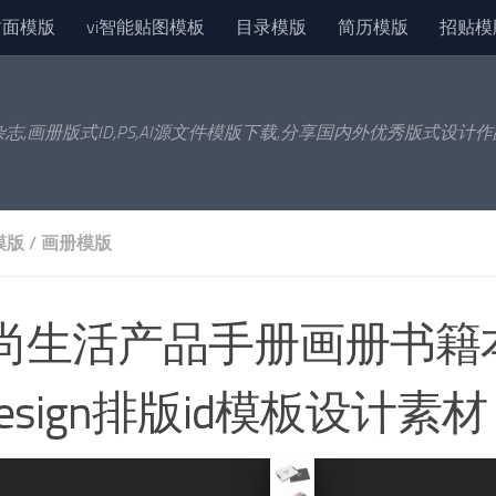
封面模版
vi智能贴图模板
目录模版
简历模版
招贴模
杂志,画册版式ID,PS,AI源文件模版下载,分享国内外优秀版式设计
模版
/
画册模版
尚生活产品手册画册书籍
design排版id模板设计素材