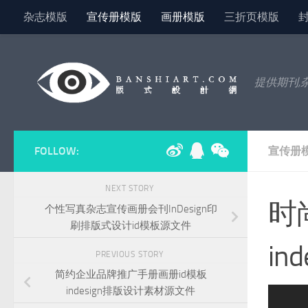
杂志模版
宣传册模版
画册模版
三折页模版
Skip to content
提供期刊,
FOLLOW:
宣传册
NEXT STORY
时
个性写真杂志宣传画册会刊InDesign印
刷排版式设计id模板源文件
in
PREVIOUS STORY
简约企业品牌推广手册画册id模板
indesign排版设计素材源文件
ext