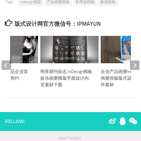
Tags:
indesign模版
产品画册模版
多用途模版
数据模版
版式设计网官方微信号：IPMAYUN
介绍产品企业宣
明星期刊杂志 InDesign模板
企业产品画册Indesi
示商务简约
娱乐画册模版平面设计内
画册排版版式设计ID
or模板
页素材下载
件素材
FOLLOW:
NEXT STORY