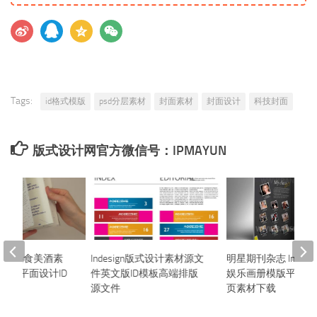
Tags:
id格式模版
psd分层素材
封面素材
封面设计
科技封面
版式设计网官方微信号：IPMAYUN
模板美食美酒素
Indesign版式设计素材源文
明星期刊杂志 InDesi
ign素材平面设计ID
件英文版ID模板高端排版
娱乐画册模版平面设
件
源文件
页素材下载