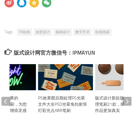
Tags:
PS绘画
创意设计
插画设计
数字艺术
绘画笔刷
版式设计网官方微信号：IPMAYUN
特殊效果的
PS效果图后期处理PS光晕
版式设计新款版印颗
ate新款笔刷，为您
文件大全PSD光晕免扣射筒
理笔刷21款，助你
术创作增添灵感
灯彩光点ABR笔刷
作品更加真实