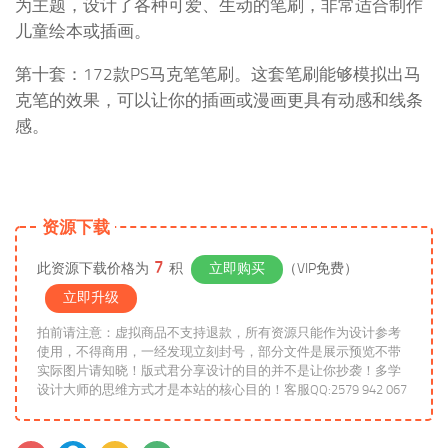
为主题，设计了各种可爱、生动的笔刷，非常适合制作
儿童绘本或插画。
第十套：172款PS马克笔笔刷。这套笔刷能够模拟出马
克笔的效果，可以让你的插画或漫画更具有动感和线条
感。
资源下载
7
此资源下载价格为
积
立即购买
（VIP免费）
立即升级
拍前请注意：虚拟商品不支持退款，所有资源只能作为设计参考
使用，不得商用，一经发现立刻封号，部分文件是展示预览不带
实际图片请知晓！版式君分享设计的目的并不是让你抄袭！多学
设计大师的思维方式才是本站的核心目的！客服QQ:2579 942 067