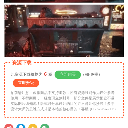
资源下载
6
此资源下载价格为
积
立即购买
（VIP免费）
立即升级
拍前请注意：虚拟商品不支持退款，所有资源只能作为设计参考
使用，不得商用，一经发现立刻封号，部分文件是展示预览不带
实际图片请知晓！版式君分享设计的目的并不是让你抄袭！多学
设计大师的思维方式才是本站的核心目的！客服QQ:2579 942 067