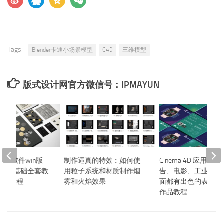
Tags:
Blender卡通小场景模型
C4D
三维模型
版式设计网官方微信号：IPMAYUN
3D动画软件win版
制作逼真的特效：如何使
Cinema 4D 应用广
件+零基础全套教
用粒子系统和材质制作烟
告、电影、工业设计
设计教程
雾和火焰效果
面都有出色的表现C4
作品教程