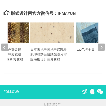
版式设计网官方微信号：IPMAYUN
高清彩色黄金银
日本古风中国风中式颗粒
ipad色卡全集
金属纹理质感肌
肌理粗糙做旧纸张图片排
JPG图片PS素材
版海报设计背景素材
FOLLOW:
NEXT STORY