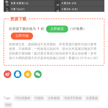
资源下载
1
此资源下载价格为
积
立即购买
（VIP免费）
立即升级
拍前请注意：虚拟商品不支持退款，所有资源只能作为设计参考
使用，不得商用，一经发现立刻封号，部分文件是展示预览不带
实际图片请知晓！版式君分享设计的目的并不是让你抄袭！多学
设计大师的思维方式才是本站的核心目的！客服QQ:2579 942 067
Tags:
PS分层素材
中国风
古风海报
毛笔手写笔画
水墨墨迹
笔刷