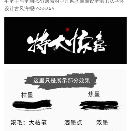
毛笔手写笔画PS分层素材中国风水墨墨迹笔触书法字体
设计古风海报GSGG246