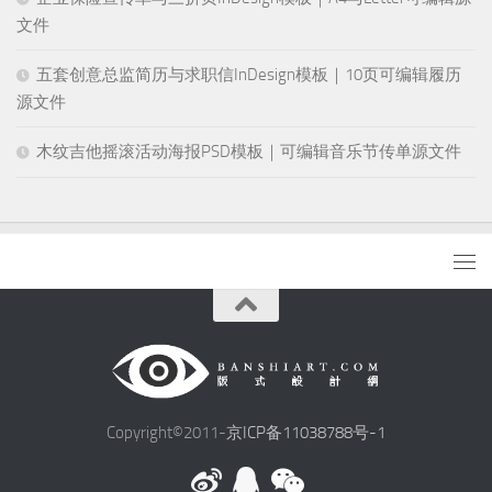
文件
五套创意总监简历与求职信InDesign模板｜10页可编辑履历
源文件
木纹吉他摇滚活动海报PSD模板｜可编辑音乐节传单源文件
Copyright©2011-
京ICP备11038788号-1