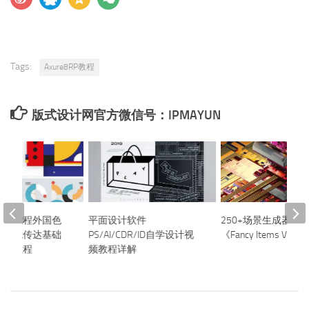
Tags:
Axure8RP教程
版式设计网官方微信号：IPMAYUN
基础教程外国色
平面设计软件
250+场景生成器素
论视觉传达基础
PS/AI/CDR/ID自学设计视
《Fancy Items V3》
视频教程
频教程详解