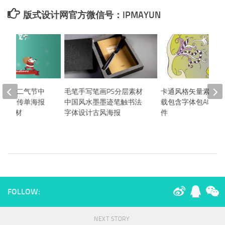
版式设计网官方微信号：IPMAYUN
节日十二气节中
毛笔手写笔画PS分层素材
卡通风格矢量素材打
茶艺宣传单海报
中国风水墨墨迹笔触书法
载包含字体包AI和PS
设计素材
字体设计古风海报
件
FOLLOW:
NEXT STORY