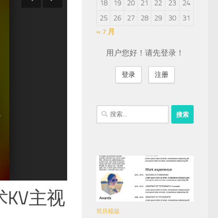
18
19
20
21
22
23
24
25
26
27
28
29
30
31
« 7 月
用户您好！请先登录！
登录
注册
搜
索：
KV主视
简历模版