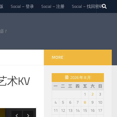
版
Social – 登录
Social – 注册
Social – 找回密码
作品！
MORE
术KV
2026 年 8 月
一
二
三
四
五
六
日
1
2
3
4
5
6
7
8
9
10
11
12
13
14
15
16
17