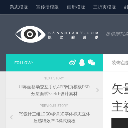
杂志模版
宣传册模版
画册模版
三折页模版
Skip to content
提供期刊,
FOLLOW:
装饰点
NEXT STORY
矢
UI界面移动交互手机APP网页模板PSD
分层面试Sketch设计素材
主
PREVIOUS STORY
PS设计三维LOGO标识3D字体标志立体
质感特效PSD样式模板
ext