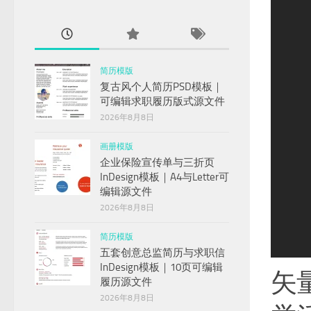
简历模版
复古风个人简历PSD模板｜
可编辑求职履历版式源文件
2026年8月8日
画册模版
企业保险宣传单与三折页
InDesign模板｜A4与Letter可
编辑源文件
2026年8月8日
简历模版
1
2
3
4
5
6
7
8
9
五套创意总监简历与求职信
InDesign模板｜10页可编辑
矢
履历源文件
2026年8月8日