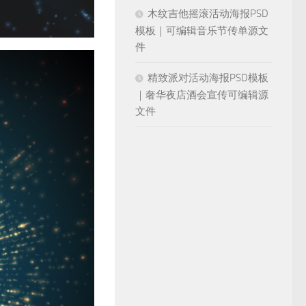
木纹吉他摇滚活动海报PSD
模板｜可编辑音乐节传单源文
件
精致派对活动海报PSD模板
｜奢华夜店酒会宣传可编辑源
文件