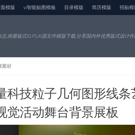
封面模版
vi智能贴图模板
目录模版
简历模版
招贴模
杂志,画册版式ID,PS,AI源文件模版下载,分享国内外优秀版式设计
缀素材
量科技粒子几何图形线条艺
视觉活动舞台背景展板