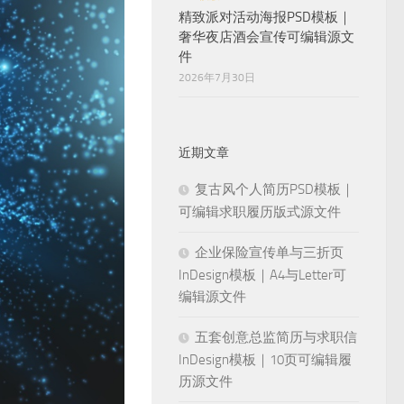
精致派对活动海报PSD模板｜
奢华夜店酒会宣传可编辑源文
件
2026年7月30日
近期文章
复古风个人简历PSD模板｜
可编辑求职履历版式源文件
企业保险宣传单与三折页
InDesign模板｜A4与Letter可
编辑源文件
五套创意总监简历与求职信
InDesign模板｜10页可编辑履
历源文件