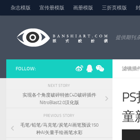
杂志模版
宣传册模版
画册模版
三折页模版
Skip to content
提供期刊,
FOLLOW:
滤镜插
NEXT STORY
P
实现各个角度破碎特效C4D破碎插件
NitroBlast2.0汉化版
童
PREVIOUS STORY
毛笔/铅笔/马克笔/炭笔AI画笔预设150
种AI矢量手绘画笔水彩
ext