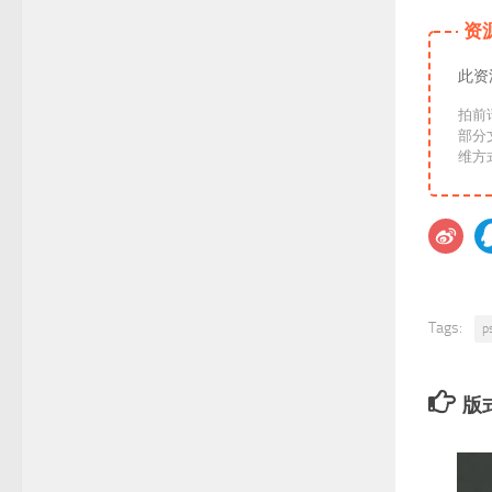
资
此资
拍前
部分
Tags:
p
版