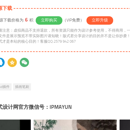
源下载
6
源下载价格为
积
立即购买
（VIP免费）
立即升级
请注意：虚拟商品不支持退款，所有资源只能作为设计参考使用，不得商用，
文件是展示预览不带实际图片请知晓！版式君分享设计的目的并不是让你抄袭
维方式才是本站的核心目的！客服QQ:2579 942 067
sd插件
插画笔刷
式设计网官方微信号：IPMAYUN