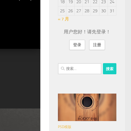
18
19
20
21
22
23
24
25
26
27
28
29
30
31
« 7 月
用户您好！请先登录！
登录
注册
部，他们才是真正的大
搜
索：
出版领域的同仁们鼓掌，
PSD模版