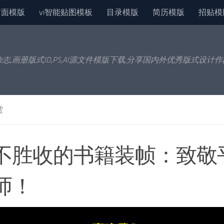
封面模版
vi智能贴图模板
目录模版
简历模版
招贴模
杂志,画册版式ID,PS,AI源文件模版下载,分享国内外优秀版式设计
赏
不胜收的书籍装帧：致敬
师！