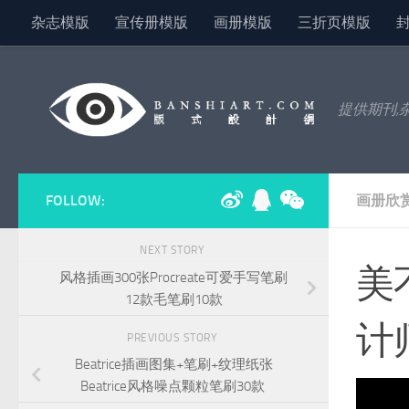
杂志模版
宣传册模版
画册模版
三折页模版
Skip to content
提供期刊,
FOLLOW:
画册欣
NEXT STORY
美
风格插画300张Procreate可爱手写笔刷
12款毛笔刷10款
计
PREVIOUS STORY
Beatrice插画图集+笔刷+纹理纸张
Beatrice风格噪点颗粒笔刷30款
ext