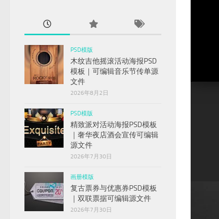
PSD模版
木纹吉他摇滚活动海报PSD
7
8
9
10
11
12
13
14
15
16
17
18
19
20
21
22
23
24
25
26
27
28
29
30
31
32
33
34
3
模板｜可编辑音乐节传单源
41
42
43
44
45
46
47
48
49
50
文件
2026年8月2日
尽管老早
PSD模版
精致派对活动海报PSD模板
师，部分
｜奢华夜店酒会宣传可编辑
源文件
是你们让
2026年7月30日
画册模版
复古票券与优惠券PSD模板
｜双联票据可编辑源文件
2026年7月30日