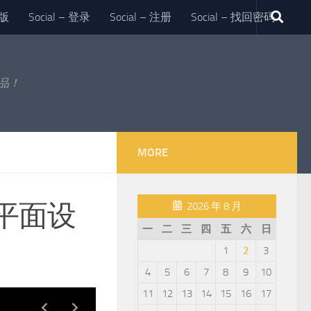
版
Social – 登录
Social – 注册
Social – 找回密码
作品！
MORE
平面设
2026 年 8 月
一
二
三
四
五
六
日
1
2
3
4
5
6
7
8
9
10
11
12
13
14
15
16
17